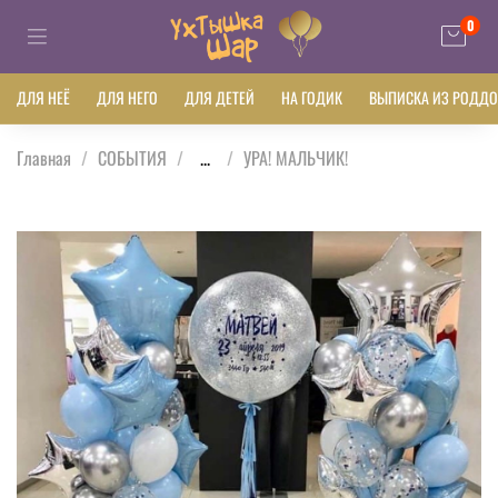
0
ДЛЯ НЕЁ
ДЛЯ НЕГО
ДЛЯ ДЕТЕЙ
НА ГОДИК
ВЫПИСКА ИЗ РОДД
Главная
СОБЫТИЯ
...
УРА! МАЛЬЧИК!