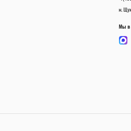
м. Щук
Мы в 