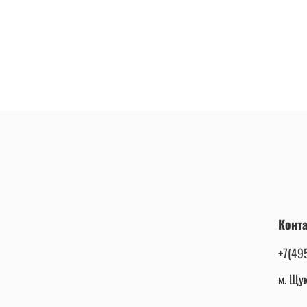
Конт
+7(49
м. Щук