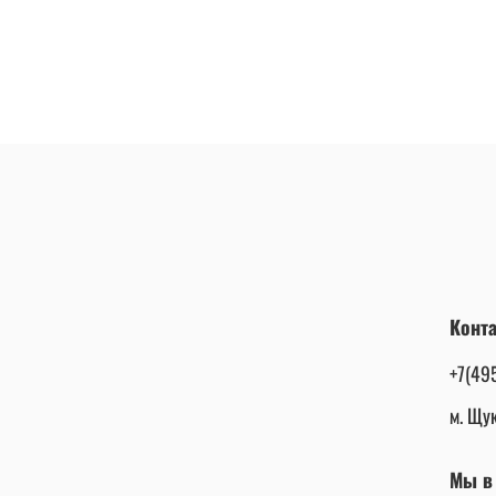
Конт
+7(49
м. Щук
Мы в 