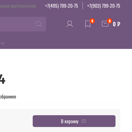
казов круглосуточно
+7(495) 799-20-75
+7(903) 799-20-75
0
0
0 ₽
4
избранное
В корзину