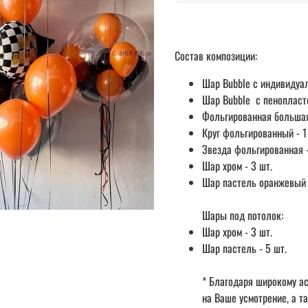
Состав композиции:
Шар Bubble с индивидуал
Шар Bubble с пенопласто
Фольгированная большая
Круг фольгированный - 1
Звезда фольгированная -
Шар хром - 3 шт.
Шар пастель оранжевый 
Шары под потолок:
Шар хром - 3 шт.
Шар пастель - 5 шт.
* Благодаря широкому ас
на Ваше усмотрение, а т