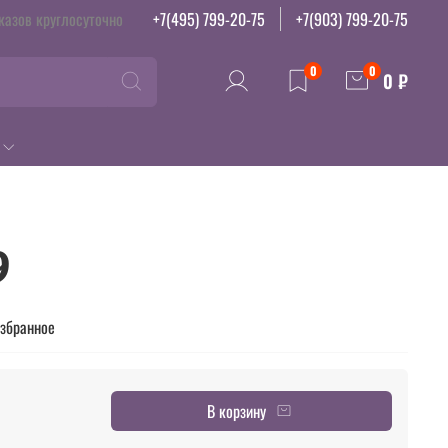
казов круглосуточно
+7(495) 799-20-75
+7(903) 799-20-75
0
0
0 ₽
9
избранное
В корзину