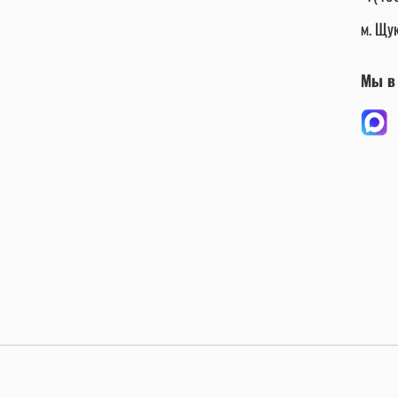
м. Щук
Мы в 