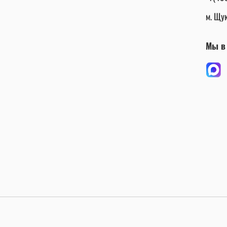
м. Щук
Мы в 