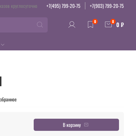
казов круглосуточно
+7(495) 799-20-75
+7(903) 799-20-75
0
0
0 ₽
1
избранное
В корзину