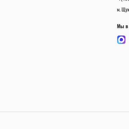
м. Щук
Мы в 