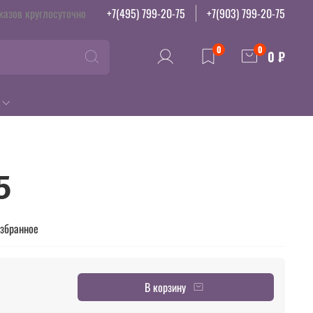
казов круглосуточно
+7(495) 799-20-75
+7(903) 799-20-75
0
0
0 ₽
5
избранное
В корзину