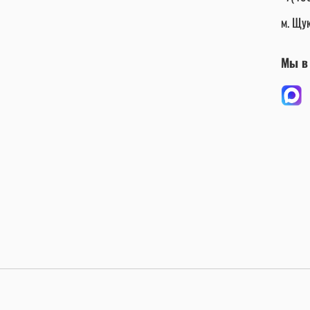
м. Щук
Мы в 