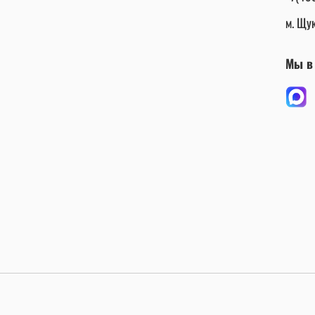
м. Щук
Мы в 