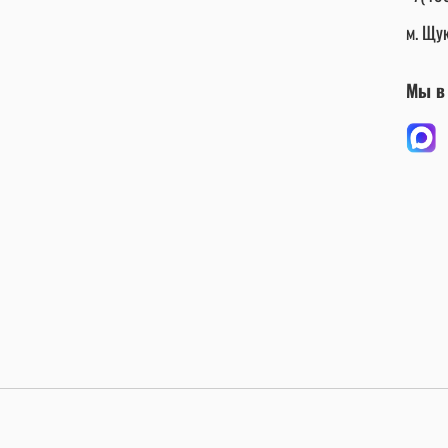
м. Щук
Мы в 